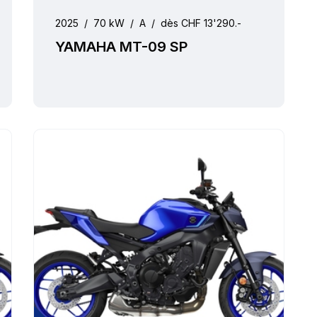
2025
/
70 kW
/
A
/
dès CHF 13'290.-
YAMAHA MT-09 SP