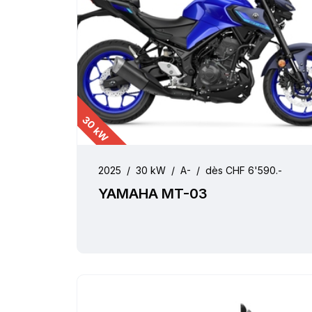
30 kW
2025
/
30 kW
/
A-
/
dès CHF 6'590.-
YAMAHA MT-03