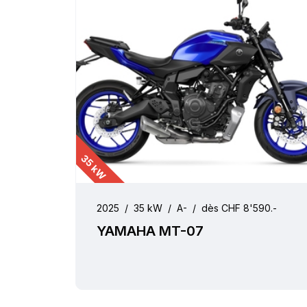
35 kW
2025
/
35 kW
/
A-
/
dès CHF 8'590.-
YAMAHA MT-07