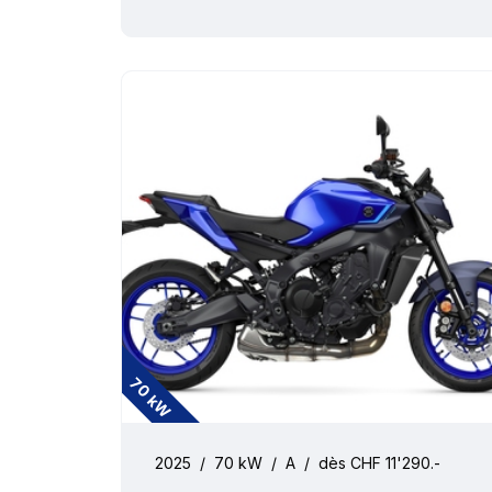
70 kW
2025
/
70 kW
/
A
/
dès CHF 11'290.-