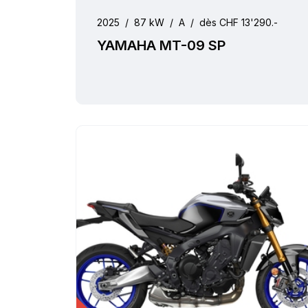
2025
/
87 kW
/
A
/
dès CHF 13'290.-
YAMAHA MT-09 SP