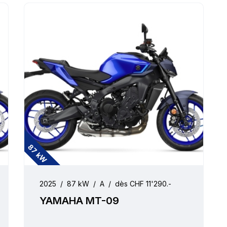
87 kW
2025
/
87 kW
/
A
/
dès CHF 11'290.-
YAMAHA MT-09