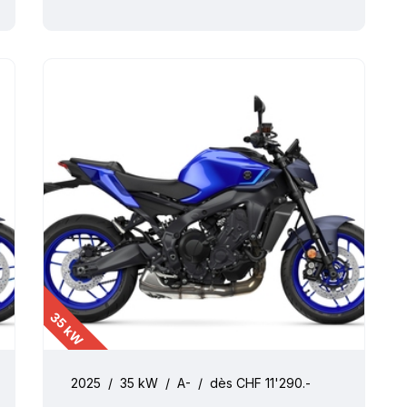
35 kW
2025
/
35 kW
/
A-
/
dès CHF 11'290.-