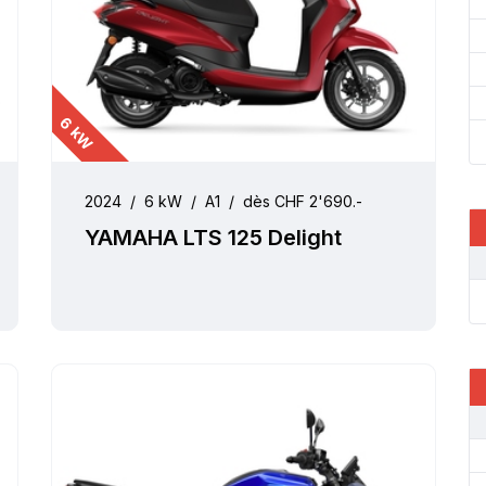
6 kW
2024
/
6 kW
/
A1
/
dès CHF 2'690.-
YAMAHA LTS 125 Delight