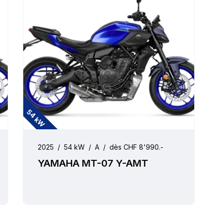
54 kW
2025
/
54 kW
/
A
/
dès CHF 8'990.-
YAMAHA MT-07 Y-AMT