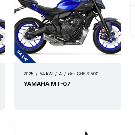
54 kW
2025
/
54 kW
/
A
/
dès CHF 8'590.-
YAMAHA MT-07