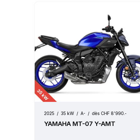
35 kW
2025
/
35 kW
/
A-
/
dès CHF 8'990.-
YAMAHA MT-07 Y-AMT