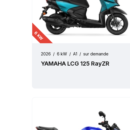
6 kW
2026
/
6 kW
/
A1
/
sur demande
YAMAHA LCG 125 RayZR