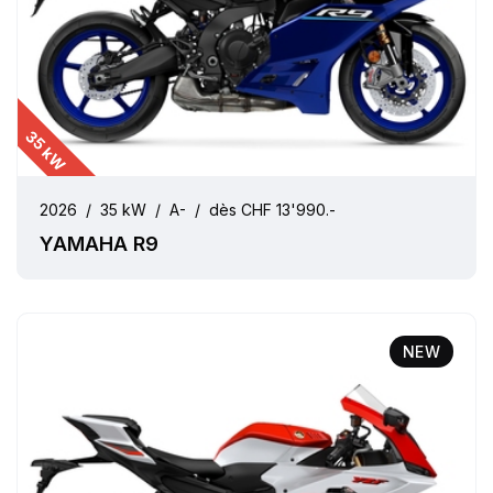
35 kW
2026
/
35 kW
/
A-
/
dès CHF 13'990.-
YAMAHA R9
NEW