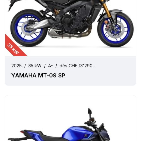
35 kW
2025
/
35 kW
/
A-
/
dès CHF 13'290.-
YAMAHA MT-09 SP