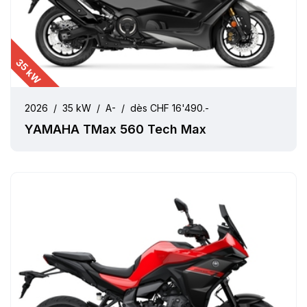
35 kW
2026
/
35 kW
/
A-
/
dès CHF 16'490.-
YAMAHA TMax 560 Tech Max