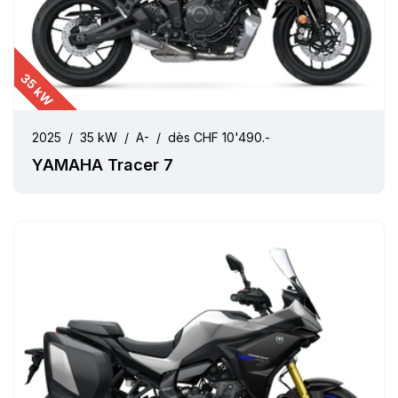
35 kW
2025
/
35 kW
/
A-
/
dès CHF 10'490.-
YAMAHA Tracer 7