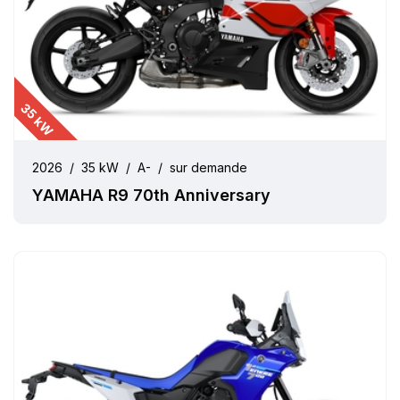
35 kW
2026
/
35 kW
/
A-
/
sur demande
YAMAHA R9 70th Anniversary