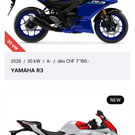
30 kW
2026
/
30 kW
/
A-
/
dès CHF 7'190.-
YAMAHA R3
NEW