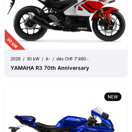
30 kW
2026
/
30 kW
/
A-
/
dès CHF 7'490.-
YAMAHA R3 70th Anniversary
NEW