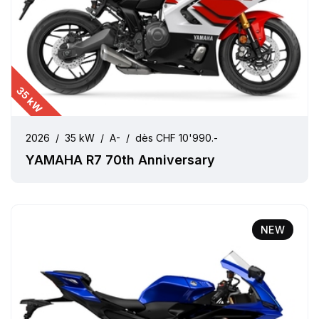
35 kW
2026
/
35 kW
/
A-
/
dès CHF 10'990.-
YAMAHA R7 70th Anniversary
NEW