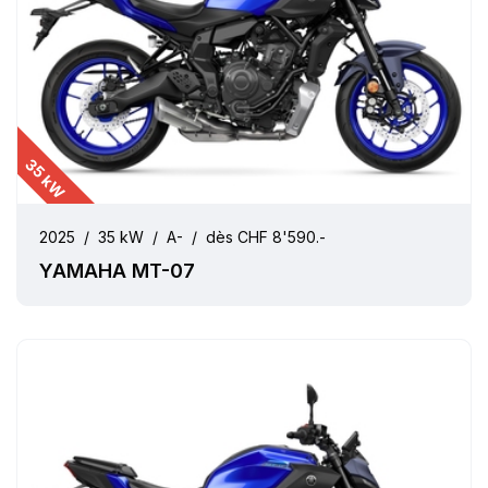
35 kW
2025
/
35 kW
/
A-
/
dès CHF 8'590.-
YAMAHA MT-07