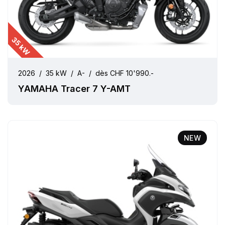
35 kW
2026
/
35 kW
/
A-
/
dès CHF 10'990.-
YAMAHA Tracer 7 Y-AMT
NEW