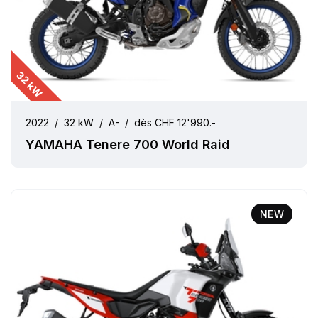
32 kW
2022
/
32 kW
/
A-
/
dès CHF 12'990.-
YAMAHA Tenere 700 World Raid
NEW