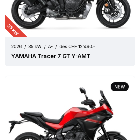
35 kW
2026
/
35 kW
/
A-
/
dès CHF 12'490.-
YAMAHA Tracer 7 GT Y-AMT
NEW