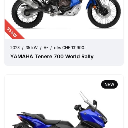
35 kW
2023
/
35 kW
/
A-
/
dès CHF 13'990.-
YAMAHA Tenere 700 World Rally
NEW