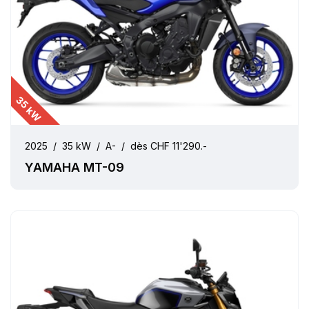
35 kW
2025
/
35 kW
/
A-
/
dès CHF 11'290.-
YAMAHA MT-09