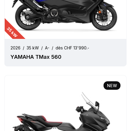
35 kW
2026
/
35 kW
/
A-
/
dès CHF 13'990.-
YAMAHA TMax 560
NEW