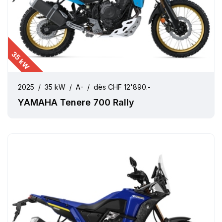
35 kW
2025
/
35 kW
/
A-
/
dès CHF 12'890.-
YAMAHA Tenere 700 Rally