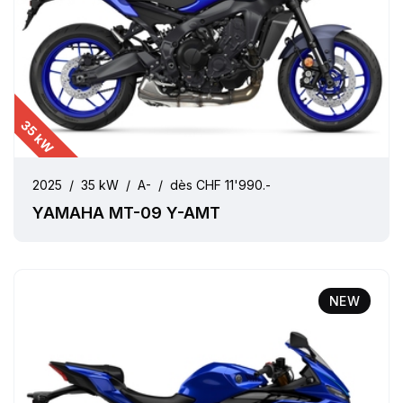
35 kW
2025
/
35 kW
/
A-
/
dès CHF 11'990.-
YAMAHA MT-09 Y-AMT
NEW