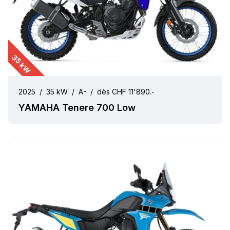
35 kW
2025
/
35 kW
/
A-
/
dès CHF 11'890.-
YAMAHA Tenere 700 Low