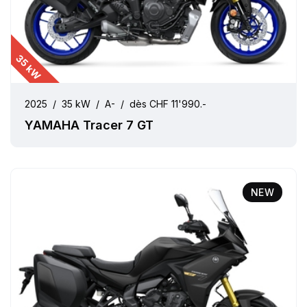
35 kW
2025
/
35 kW
/
A-
/
dès CHF 11'990.-
YAMAHA Tracer 7 GT
NEW