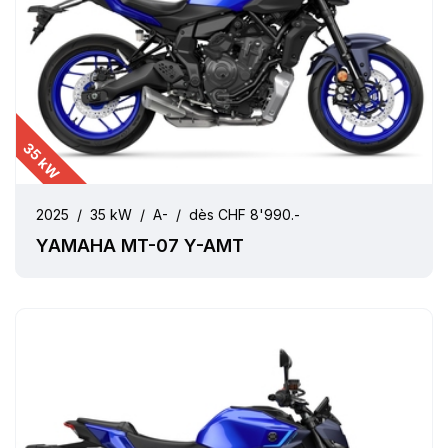
35 kW
2025
/
35 kW
/
A-
/
dès CHF 8'990.-
YAMAHA MT-07 Y-AMT