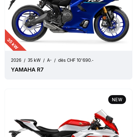
35 kW
2026
/
35 kW
/
A-
/
dès CHF 10'690.-
YAMAHA R7
NEW