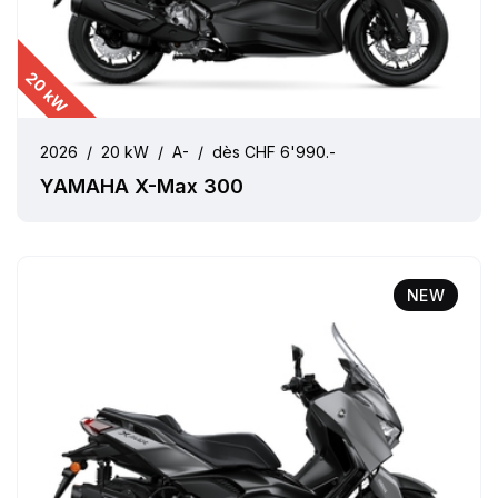
20 kW
2026
/
20 kW
/
A-
/
dès CHF 6'990.-
YAMAHA X-Max 300
NEW