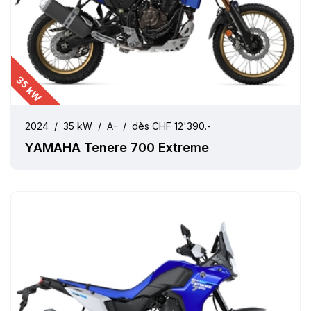
35 kW
2024
/
35 kW
/
A-
/
dès CHF 12'390.-
YAMAHA Tenere 700 Extreme