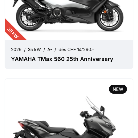
35 kW
2026
/
35 kW
/
A-
/
dès CHF 14'290.-
YAMAHA TMax 560 25th Anniversary
NEW