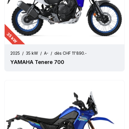
35 kW
2025
/
35 kW
/
A-
/
dès CHF 11'890.-
YAMAHA Tenere 700