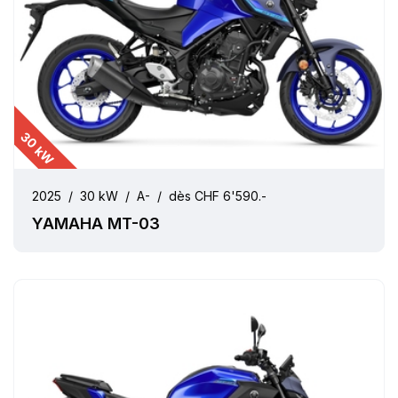
30 kW
2025
/
30 kW
/
A-
/
dès CHF 6'590.-
YAMAHA MT-03