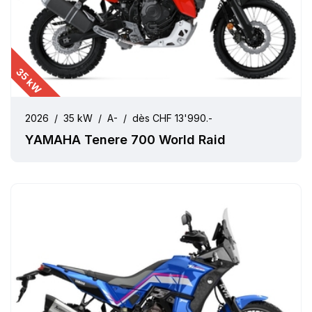
35 kW
2026
/
35 kW
/
A-
/
dès CHF 13'990.-
YAMAHA Tenere 700 World Raid