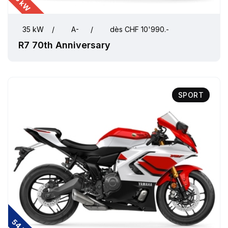
35 kW
35 kW
/
A-
/
dès CHF 10'990.-
R7 70th Anniversary
SPORT