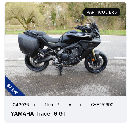
PARTICULIERS
87 kW
04.2026
/
1 km
/
A
/
CHF 15'690.-
YAMAHA Tracer 9 GT