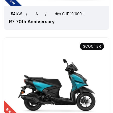
54 kW
54 kW
/
A
/
dès CHF 10'990.-
R7 70th Anniversary
SCOOTER
6 kW