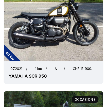
40 kW
07.2021
/
1 km
/
A
/
CHF 13'900.-
YAMAHA SCR 950
OCCASIONS