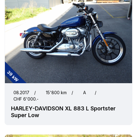
39 kW
08.2017
/
15'800 km
/
A
/
CHF 6'000.-
HARLEY-DAVIDSON XL 883 L Sportster
Super Low