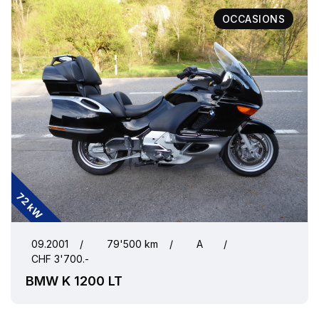
OCCASIONS
72 kW
09.2001
/
79'500 km
/
A
/
CHF 3'700.-
BMW K 1200 LT