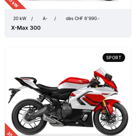
20 kW
20 kW
/
A-
/
dès CHF 6'990.-
X-Max 300
SPORT