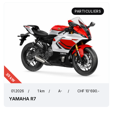
PARTICULIERS
35 kW
01.2026
/
1 km
/
A-
/
CHF 10'690.-
YAMAHA R7