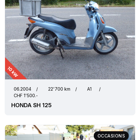
10 kW
06.2004
/
22'700 km
/
A1
/
CHF 1'500.-
HONDA SH 125
OCCASIONS