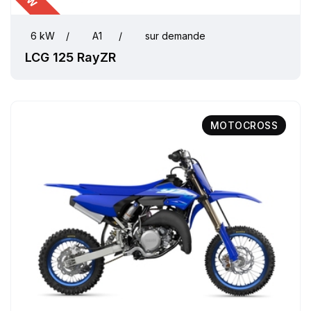
6 kW
/
A1
/
sur demande
LCG 125 RayZR
MOTOCROSS