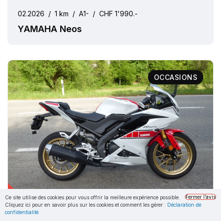
02.2026
/
1 km
/
A1-
/
CHF 1'990.-
YAMAHA Neos
OCCASIONS
Fermer l’avis
Ce site utilise des cookies pour vous offrir la meilleure expérience possible.
11 kW
Cliquez ici pour en savoir plus sur les cookies et comment les gérer :
Déclaration de
confidentialité.