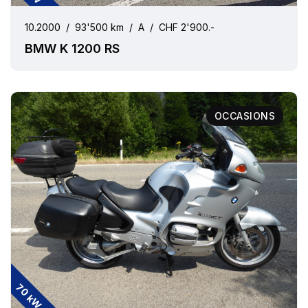
10.2000
/
93'500 km
/
A
/
CHF 2'900.-
BMW K 1200 RS
OCCASIONS
70 kW