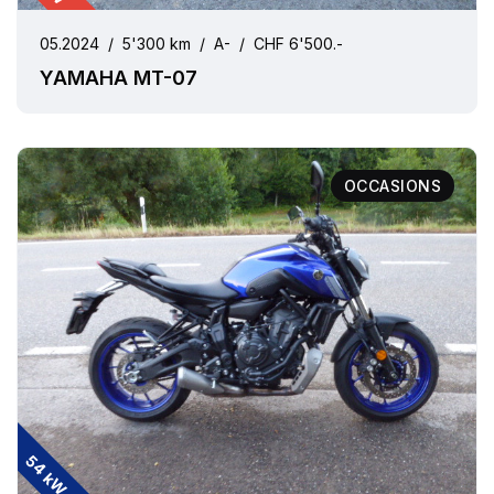
05.2024
/
5'300 km
/
A-
/
CHF 6'500.-
YAMAHA MT-07
OCCASIONS
54 kW