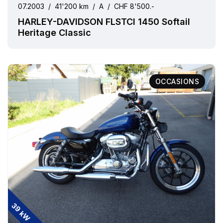
07.2003
/
41'200 km
/
A
/
CHF 8'500.-
HARLEY-DAVIDSON FLSTCI 1450 Softail
Heritage Classic
OCCASIONS
39 kW