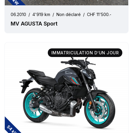
06.2010
/
4'919 km
/
Non déclaré
/
CHF 11'500.-
MV AGUSTA Sport
IMMATRICULATION D’UN JOUR
54 kW