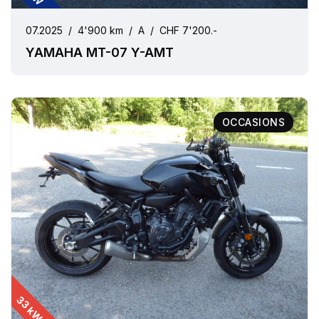
07.2025
/
4'900 km
/
A
/
CHF 7'200.-
YAMAHA MT-07 Y-AMT
OCCASIONS
33 kW