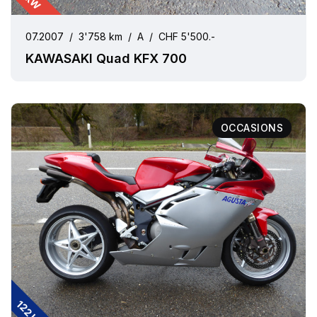
07.2007
/
3'758 km
/
A
/
CHF 5'500.-
KAWASAKI Quad KFX 700
OCCASIONS
122 kW