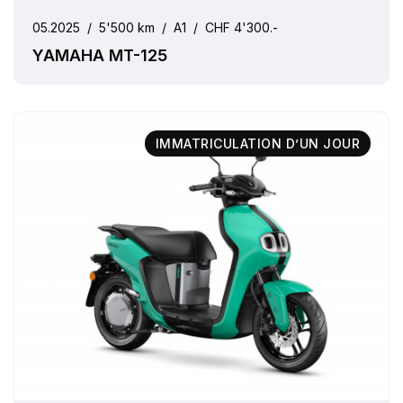
05.2025
/
5'500 km
/
A1
/
CHF 4'300.-
YAMAHA MT-125
IMMATRICULATION D’UN JOUR