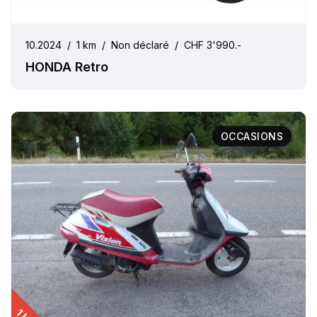
10.2024
/
1 km
/
Non déclaré
/
CHF 3'990.-
HONDA Retro
OCCASIONS