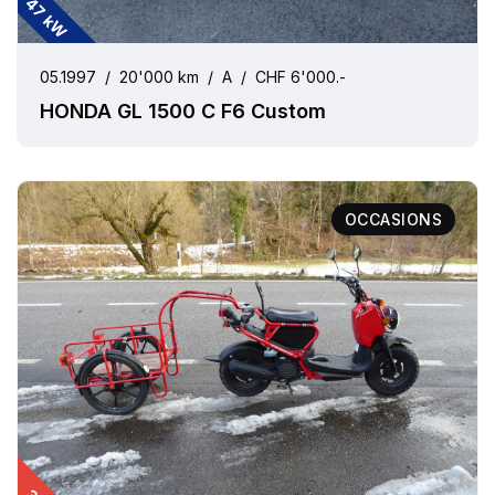
47 kW
05.1997
/
20'000 km
/
A
/
CHF 6'000.-
HONDA GL 1500 C F6 Custom
OCCASIONS