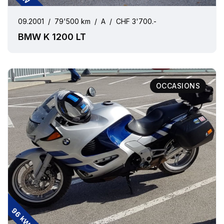
09.2001
/
79'500 km
/
A
/
CHF 3'700.-
BMW K 1200 LT
OCCASIONS
96 kW