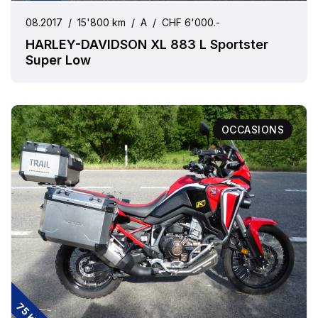
08.2017
/
15'800 km
/
A
/
CHF 6'000.-
HARLEY-DAVIDSON XL 883 L Sportster
Super Low
OCCASIONS
75 kW