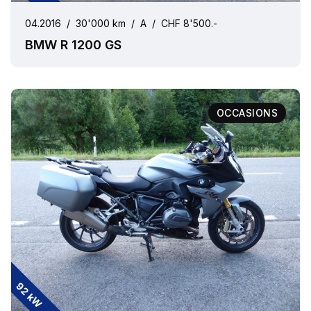
04.2016
/
30'000 km
/
A
/
CHF 8'500.-
BMW R 1200 GS
OCCASIONS
92 kW