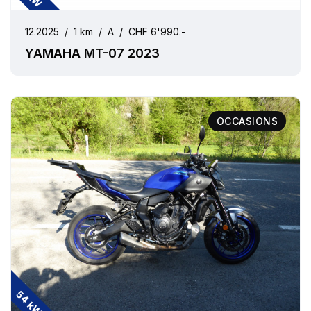
12.2025
/
1 km
/
A
/
CHF 6'990.-
YAMAHA MT-07 2023
OCCASIONS
54 kW