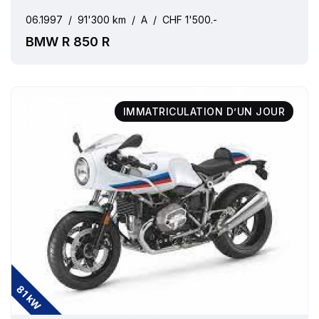
06.1997
/
91'300 km
/
A
/
CHF 1'500.-
BMW R 850 R
IMMATRICULATION D’UN JOUR
81 kW