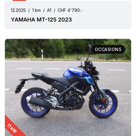
12.2025
/
1 km
/
A1
/
CHF 4'790.-
YAMAHA MT-125 2023
OCCASIONS
11 kW