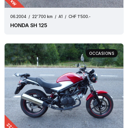
10 kW
06.2004
/
22'700 km
/
A1
/
CHF 1'500.-
HONDA SH 125
OCCASIONS