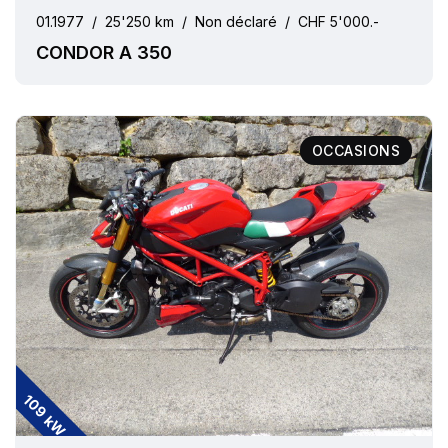
01.1977
/
25'250 km
/
Non déclaré
/
CHF 5'000.-
CONDOR A 350
OCCASIONS
109 kW