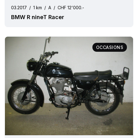
03.2017
/
1 km
/
A
/
CHF 12'000.-
BMW R nineT Racer
OCCASIONS