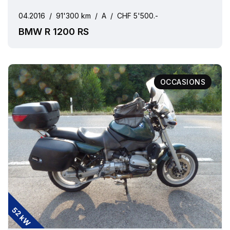
04.2016
/
91'300 km
/
A
/
CHF 5'500.-
BMW R 1200 RS
OCCASIONS
52 kW