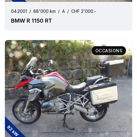
04.2001
/
88'000 km
/
A
/
CHF 2'000.-
BMW R 1150 RT
OCCASIONS
92 kW