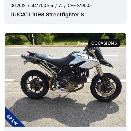
06.2012
/
44'700 km
/
A
/
CHF 8'000.-
DUCATI 1098 Streetfighter S
OCCASIONS
62 kW