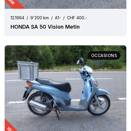
1 kW
12.1994
/
9'200 km
/
A1-
/
CHF 400.-
HONDA SA 50 Vision Metin
OCCASIONS