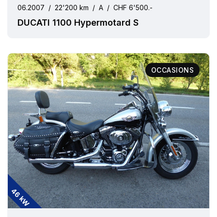
06.2007
/
22'200 km
/
A
/
CHF 6'500.-
DUCATI 1100 Hypermotard S
OCCASIONS
46 kW