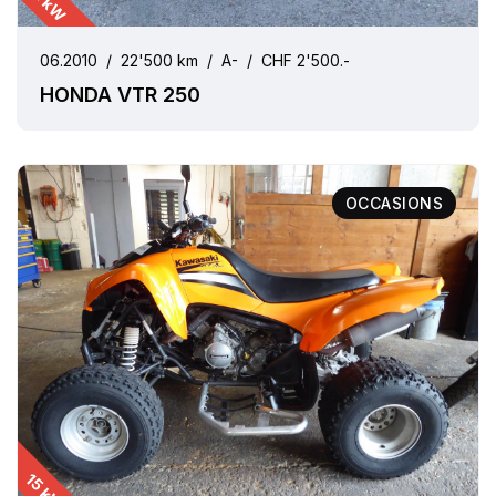
22 kW
06.2010
/
22'500 km
/
A-
/
CHF 2'500.-
HONDA VTR 250
OCCASIONS
15 kW