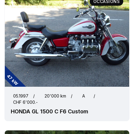
OCCASIONS
47 kW
05.1997
/
20'000 km
/
A
/
CHF 6'000.-
HONDA GL 1500 C F6 Custom