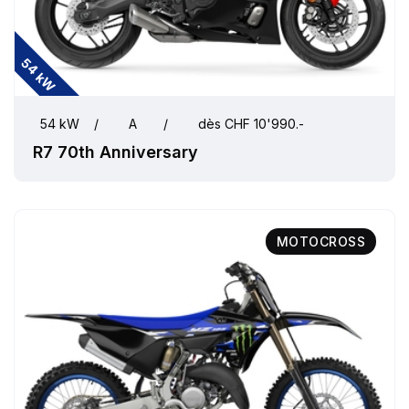
54 kW
54 kW
/
A
/
dès CHF 10'990.-
R7 70th Anniversary
MOTOCROSS