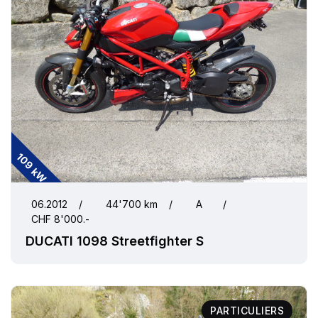
109 kW
06.2012
/
44'700 km
/
A
/
CHF 8'000.-
DUCATI 1098 Streetfighter S
PARTICULIERS