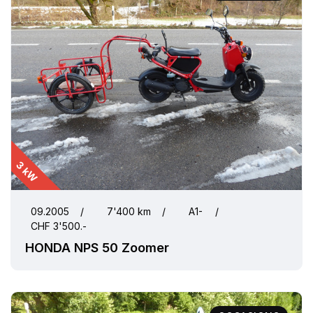
3 kW
09.2005
/
7'400 km
/
A1-
/
CHF 3'500.-
HONDA NPS 50 Zoomer