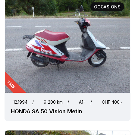
OCCASIONS
1 kW
12.1994
/
9'200 km
/
A1-
/
CHF 400.-
HONDA SA 50 Vision Metin