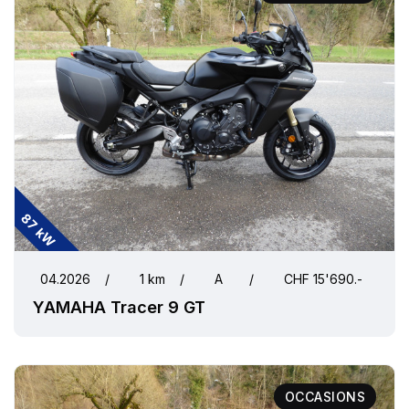
87 kW
04.2026
/
1 km
/
A
/
CHF 15'690.-
YAMAHA Tracer 9 GT
OCCASIONS