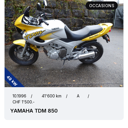
OCCASIONS
49 kW
10.1996
/
41'600 km
/
A
/
CHF 1'500.-
YAMAHA TDM 850